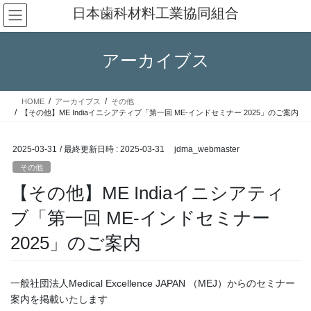
コ
ナ
日本歯科材料工業協同組合
ン
ビ
テ
ゲ
ン
ー
アーカイブス
ツ
シ
へ
ョ
ス
ン
HOME
アーカイブス
その他
キ
に
【その他】ME Indiaイニシアティブ「第一回 ME-インドセミナー 2025」のご案内
ッ
移
プ
動
2025-03-31
/ 最終更新日時 :
2025-03-31
jdma_webmaster
その他
【その他】ME Indiaイニシアティ
ブ「第一回 ME-インドセミナー
2025」のご案内
一般社団法人Medical Excellence JAPAN （MEJ）からのセミナー
案内を掲載いたします