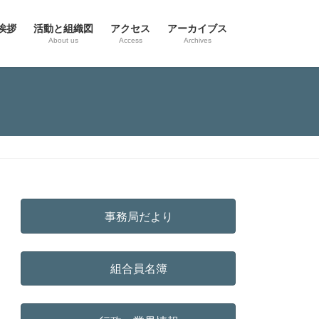
挨拶
活動と組織図
アクセス
アーカイブス
g
About us
Access
Archives
事務局だより
組合員名簿