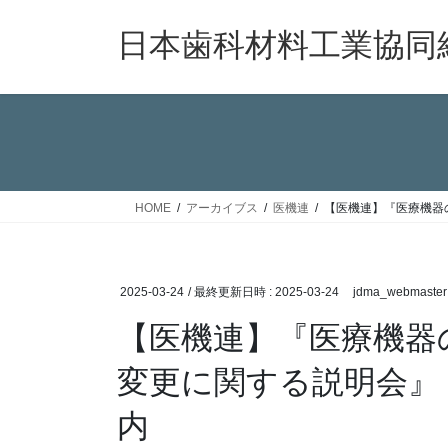
コ
ナ
ン
ビ
日本歯科材料工業協同
テ
ゲ
ン
ー
ツ
シ
へ
ョ
ス
ン
キ
に
ッ
移
HOME
アーカイブス
医機連
【医機連】『医療機器
プ
動
2025-03-24
/ 最終更新日時 :
2025-03-24
jdma_webmaster
【医機連】『医療機器
変更に関する説明会』
内