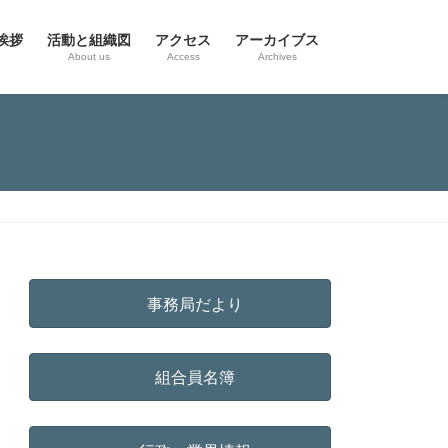
挨拶
活動と組織図
アクセス
アーカイブス
g
About us
Access
Archives
事務局だより
組合員名簿