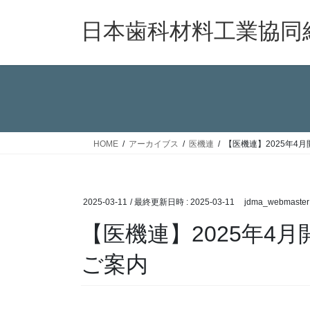
コ
ナ
ン
ビ
日本歯科材料工業協同
テ
ゲ
ン
ー
ツ
シ
へ
ョ
ス
ン
キ
に
ッ
移
HOME
アーカイブス
医機連
【医機連】2025年4月開催
プ
動
2025-03-11
/ 最終更新日時 :
2025-03-11
jdma_webmaster
【医機連】2025年4月開催
ご案内