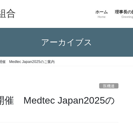
組合
ホーム
理事長の
Home
Greetin
アーカイブス
 Medtec Japan2025のご案内
医機連
 Medtec Japan2025の