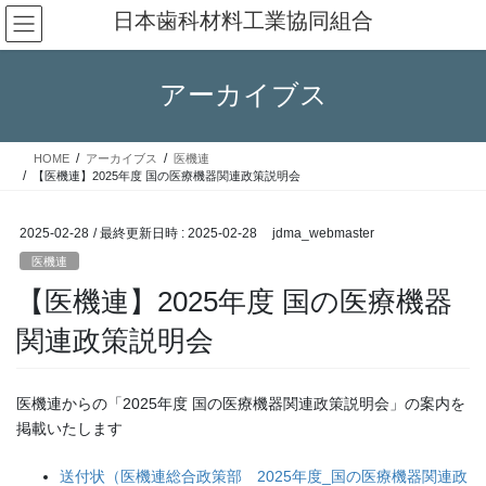
コ
ナ
日本歯科材料工業協同組合
ン
ビ
テ
ゲ
ン
ー
アーカイブス
ツ
シ
へ
ョ
ス
ン
HOME
アーカイブス
医機連
キ
に
【医機連】2025年度 国の医療機器関連政策説明会
ッ
移
プ
動
2025-02-28
/ 最終更新日時 :
2025-02-28
jdma_webmaster
医機連
【医機連】2025年度 国の医療機器
関連政策説明会
医機連からの「2025年度 国の医療機器関連政策説明会」の案内を
掲載いたします
送付状（医機連総合政策部 2025年度_国の医療機器関連政