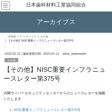
コ
ナ
日本歯科材料工業協同組合
ン
ビ
テ
ゲ
ン
ー
アーカイブス
ツ
シ
へ
ョ
ス
ン
HOME
アーカイブス
その他
キ
に
【その他】NISC重要インフラニュースレター第375号
ッ
移
プ
動
2025-02-12
/ 最終更新日時 :
2025-02-12
jdma_webmaster
その他
【その他】NISC重要インフラニュ
ースレター第375号
内閣サイバーセキュリティセンターからのニュースレターを掲載
いたします
NISC重要インフラニュースレター第375号