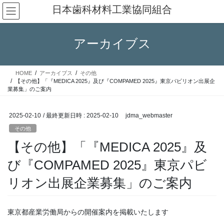
コ
ナ
日本歯科材料工業協同組合
ン
ビ
テ
ゲ
ン
ー
アーカイブス
ツ
シ
へ
ョ
ス
ン
HOME
アーカイブス
その他
キ
に
【その他】「『MEDICA 2025』及び『COMPAMED 2025』東京パビリオン出展企
ッ
移
業募集」のご案内
プ
動
2025-02-10
/ 最終更新日時 :
2025-02-10
jdma_webmaster
その他
【その他】「『MEDICA 2025』及
び『COMPAMED 2025』東京パビ
リオン出展企業募集」のご案内
東京都産業労働局からの開催案内を掲載いたします