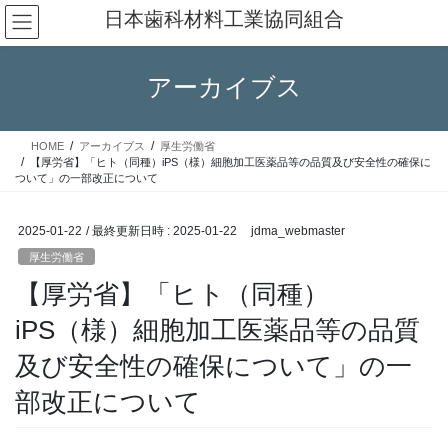
コ
ナ
日本歯科材料工業協同組合
ン
ビ
テ
ゲ
ン
ー
アーカイブス
ツ
シ
へ
ョ
ス
ン
HOME
アーカイブス
厚生労働省
キ
に
【厚労省】「ヒト（同種）iPS（様）細胞加工医薬品等の品質及び安全性の確保に
ッ
移
ついて」の一部改正について
プ
動
2025-01-22
/ 最終更新日時 :
2025-01-22
jdma_webmaster
厚生労働省
【厚労省】「ヒト（同種）
iPS（様）細胞加工医薬品等の品質
及び安全性の確保について」の一
部改正について