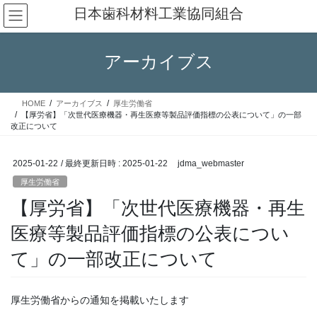
コ
ナ
日本歯科材料工業協同組合
ン
ビ
テ
ゲ
ン
ー
アーカイブス
ツ
シ
へ
ョ
ス
ン
HOME
アーカイブス
厚生労働省
キ
に
【厚労省】「次世代医療機器・再生医療等製品評価指標の公表について」の一部
ッ
移
改正について
プ
動
2025-01-22
/ 最終更新日時 :
2025-01-22
jdma_webmaster
厚生労働省
【厚労省】「次世代医療機器・再生
医療等製品評価指標の公表につい
て」の一部改正について
厚生労働省からの通知を掲載いたします