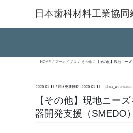
コ
ナ
ン
ビ
日本歯科材料工業協同
テ
ゲ
ン
ー
ツ
シ
へ
ョ
ス
ン
キ
に
ッ
移
HOME
アーカイブス
その他
【その他】現地ニーズ
プ
動
2025-01-17
/ 最終更新日時 :
2025-01-17
jdma_webmaster
【その他】現地ニーズ
器開発支援（SMEDO