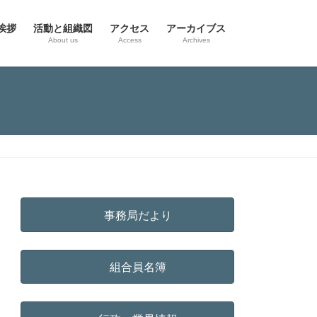
挨拶
活動と組織図
アクセス
アーカイブス
g
About us
Access
Archives
事務局だより
組合員名簿