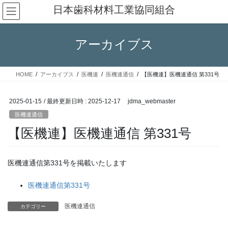
コ
ナ
日本歯科材料工業協同組合
ン
ビ
テ
ゲ
ン
ー
アーカイブス
ツ
シ
へ
ョ
ス
ン
HOME
アーカイブス
医機連
医機連通信
【医機連】医機連通信 第331号
キ
に
ッ
移
プ
動
2025-01-15
/ 最終更新日時 :
2025-12-17
jdma_webmaster
医機連通信
【医機連】医機連通信 第331号
医機連通信第331号を掲載いたします
医機連通信第331号
医機連通信
カテゴリー