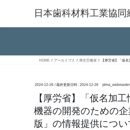
コ
ナ
ン
ビ
日本歯科材料工業協同
テ
ゲ
ン
ー
ツ
シ
へ
ョ
ス
ン
キ
に
ッ
移
HOME
アーカイブス
厚生労働省
【厚労省】「仮名
プ
動
2024-12-26
/ 最終更新日時 :
2024-12-26
jdma_webmaster
【厚労省】「仮名加工
機器の開発のための企
版」の情報提供につい