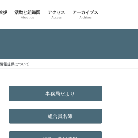
挨拶
活動と組織図
アクセス
アーカイブス
g
About us
Access
Archives
の情報提供について
事務局だより
組合員名簿