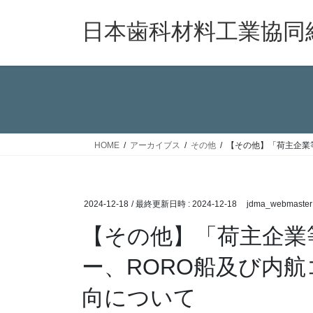
コ
ナ
ン
ビ
日本歯科材料工業協同
テ
ゲ
ン
ー
ツ
シ
へ
ョ
ス
ン
キ
に
ッ
移
HOME
アーカイブス
その他
【その他】「荷主企業
プ
動
2024-12-18
/ 最終更新日時 :
2024-12-18
jdma_webmaster
【その他】「荷主企業
ー、RORO船及び内
向について