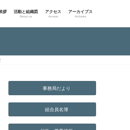
挨拶
活動と組織図
アクセス
アーカイブス
g
About us
Access
Archives
て
事務局だより
組合員名簿