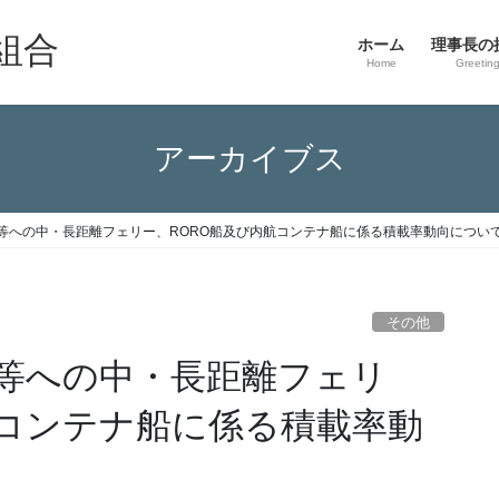
組合
ホーム
理事長の
Home
Greetin
アーカイブス
等への中・長距離フェリー、RORO船及び内航コンテナ船に係る積載率動向につい
その他
等への中・長距離フェリ
航コンテナ船に係る積載率動