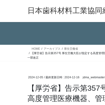
コ
ナ
ン
ビ
日本歯科材料工業協同
テ
ゲ
ン
ー
ツ
シ
へ
ョ
ス
ン
キ
に
ッ
移
HOME
アーカイブス
厚生労働省
プ
動
【厚労省】告示第357号 厚生労働大臣が指定する高度管
一部改正
2024-12-05
/ 最終更新日時 :
2024-12-16
jdma_webmaster
【厚労省】告示第357
高度管理医療機器、管