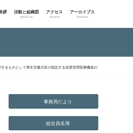
挨拶
活動と組織図
アクセス
アーカイブス
g
About us
Access
Archives
を要するものとして厚生労働大臣の指定する高度管理医療機器の
事務局だより
組合員名簿