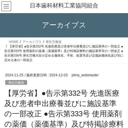
コ
ナ
日本歯科材料工業協同組合
ン
ビ
テ
ゲ
ン
ー
アーカイブス
ツ
シ
へ
ョ
ス
ン
HOME
アーカイブス
厚生労働省
キ
に
【厚労省】●告示第332号 先進医療及び患者申出療養並びに施設基準の一部改正 ●
ッ
移
告示第333号 使用薬剤の薬価（薬価基準）及び特掲診療料の施設基準等の一部改正 ●
告示第336号 厚生労働大臣が定める傷病名、手術、処置等及び定義副傷病名及び別に
プ
動
定める者の一部改正
2024-11-25
/ 最終更新日時 :
2024-12-03
jdma_webmaster
厚生労働省
【厚労省】●告示第332号 先進医療
及び患者申出療養並びに施設基準
の一部改正 ●告示第333号 使用薬剤
の薬価（薬価基準）及び特掲診療料