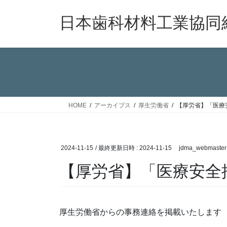
コ
ナ
ン
ビ
日本歯科材料工業協同
テ
ゲ
ン
ー
ツ
シ
へ
ョ
ス
ン
キ
に
ッ
移
HOME
アーカイブス
厚生労働省
【厚労省】「医療
プ
動
2024-11-15
/ 最終更新日時 :
2024-11-15
jdma_webmaster
【厚労省】「医療安全
厚生労働省からの事務連絡を掲載いたします