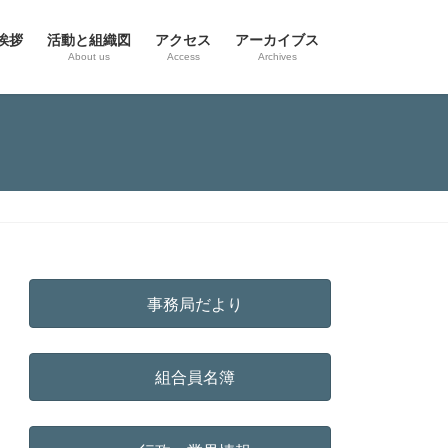
挨拶
活動と組織図
アクセス
アーカイブス
g
About us
Access
Archives
事務局だより
組合員名簿