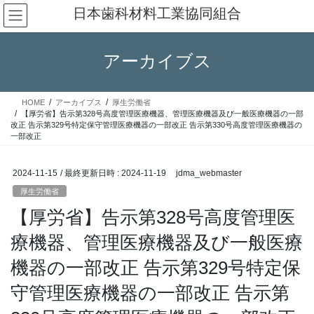
コ
ナ
日本歯科材料工業協同組合
ン
ビ
テ
ゲ
ン
ー
アーカイブス
ツ
シ
へ
ョ
ス
ン
HOME
アーカイブス
厚生労働省
キ
に
【厚労省】告示第328号高度管理医療機器、管理医療機器及び一般医療機器の一部
ッ
移
改正 告示第329号特定保守管理医療機器の一部改正 告示第330号高度管理医療機器の
一部改正
プ
動
2024-11-15
/ 最終更新日時 :
2024-11-19
jdma_webmaster
厚生労働省
【厚労省】告示第328号高度管理医
療機器、管理医療機器及び一般医療
機器の一部改正 告示第329号特定保
守管理医療機器の一部改正 告示第