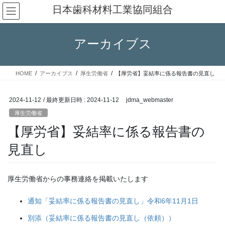
コ
ナ
日本歯科材料工業協同組合
ン
ビ
テ
ゲ
ン
ー
アーカイブス
ツ
シ
へ
ョ
ス
ン
HOME
アーカイブス
厚生労働省
【厚労省】妥結率に係る報告書の見直し
キ
に
ッ
移
プ
動
2024-11-12
/ 最終更新日時 :
2024-11-12
jdma_webmaster
厚生労働省
【厚労省】妥結率に係る報告書の
見直し
厚生労働省からの事務連絡を掲載いたします
通知「妥結率に係る報告書の見直し」令和6年11月1日
別添（妥結率に係る報告書の見直し（依頼））