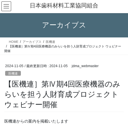
コ
ナ
日本歯科材料工業協同組合
ン
ビ
テ
ゲ
ン
ー
アーカイブス
ツ
シ
へ
ョ
ス
ン
HOME
アーカイブス
医機連
キ
に
【医機連］第Ⅳ期4回医療機器のみらいを担う人財育成プロジェクト ウェビナー
ッ
移
開催
プ
動
2024-11-05
/ 最終更新日時 :
2024-11-05
jdma_webmaster
医機連
【医機連］第Ⅳ期4回医療機器のみ
らいを担う人財育成プロジェクト
ウェビナー開催
医機連からの案内を掲載いたします