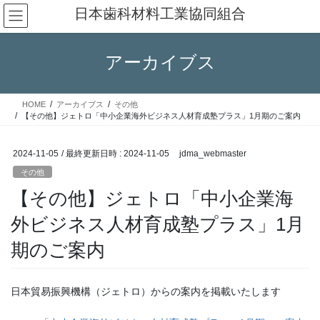
コ
ナ
日本歯科材料工業協同組合
ン
ビ
テ
ゲ
ン
ー
アーカイブス
ツ
シ
へ
ョ
ス
ン
HOME
アーカイブス
その他
キ
に
【その他】ジェトロ「中小企業海外ビジネス人材育成塾プラス」1月期のご案内
ッ
移
プ
動
2024-11-05
/ 最終更新日時 :
2024-11-05
jdma_webmaster
その他
【その他】ジェトロ「中小企業海
外ビジネス人材育成塾プラス」1月
期のご案内
日本貿易振興機構（ジェトロ）からの案内を掲載いたします