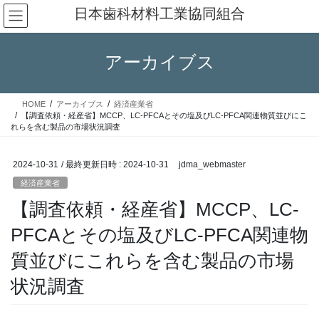
コ
ナ
日本歯科材料工業協同組合
ン
ビ
テ
ゲ
ン
ー
アーカイブス
ツ
シ
へ
ョ
ス
ン
HOME
アーカイブス
経済産業省
キ
に
【調査依頼・経産省】MCCP、LC-PFCAとその塩及びLC-PFCA関連物質並びにこ
ッ
移
れらを含む製品の市場状況調査
プ
動
2024-10-31
/ 最終更新日時 :
2024-10-31
jdma_webmaster
経済産業省
【調査依頼・経産省】MCCP、LC-
PFCAとその塩及びLC-PFCA関連物
質並びにこれらを含む製品の市場
状況調査