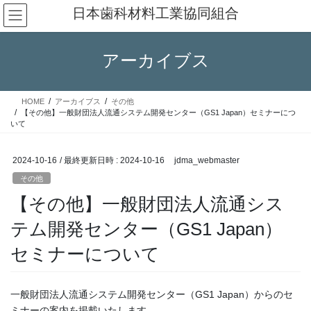
コ
ナ
日本歯科材料工業協同組合
ン
ビ
テ
ゲ
ン
ー
アーカイブス
ツ
シ
へ
ョ
ス
ン
HOME
アーカイブス
その他
キ
に
【その他】一般財団法人流通システム開発センター（GS1 Japan）セミナーにつ
ッ
移
いて
プ
動
2024-10-16
/ 最終更新日時 :
2024-10-16
jdma_webmaster
その他
【その他】一般財団法人流通シス
テム開発センター（GS1 Japan）
セミナーについて
一般財団法人流通システム開発センター（GS1 Japan）からのセ
ミナーの案内を掲載いたします