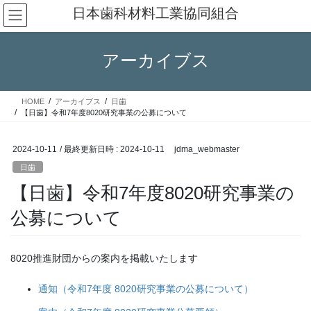
コ
ナ
日本歯科材料工業協同組合
ン
ビ
テ
ゲ
ン
ー
アーカイブス
ツ
シ
へ
ョ
ス
ン
HOME
アーカイブス
日歯
キ
に
【日歯】令和7年度8020研究事業の公募について
ッ
移
プ
動
2024-10-11
/ 最終更新日時 :
2024-10-11
jdma_webmaster
日歯
【日歯】令和7年度8020研究事業の
公募について
8020推進財団からの案内を掲載いたします
通知（令和7年度 8020研究事業の公募について）