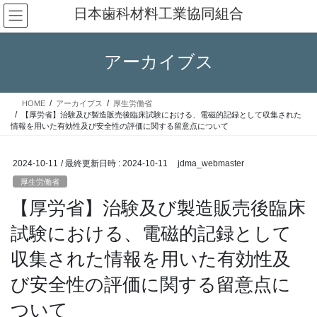
コ
ナ
日本歯科材料工業協同組合
ン
ビ
テ
ゲ
ン
ー
アーカイブス
ツ
シ
へ
ョ
ス
ン
HOME
アーカイブス
厚生労働省
キ
に
【厚労省】治験及び製造販売後臨床試験における、電磁的記録として収集された
ッ
移
情報を用いた有効性及び安全性の評価に関する留意点について
プ
動
2024-10-11
/ 最終更新日時 :
2024-10-11
jdma_webmaster
厚生労働省
【厚労省】治験及び製造販売後臨床
試験における、電磁的記録として
収集された情報を用いた有効性及
び安全性の評価に関する留意点に
ついて