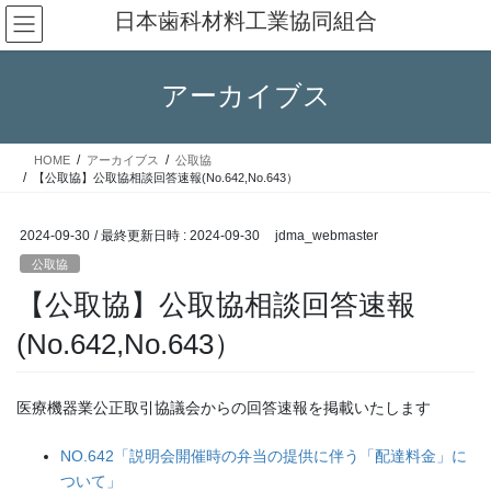
コ
ナ
日本歯科材料工業協同組合
ン
ビ
テ
ゲ
ン
ー
アーカイブス
ツ
シ
へ
ョ
ス
ン
HOME
アーカイブス
公取協
キ
に
【公取協】公取協相談回答速報(No.642,No.643）
ッ
移
プ
動
2024-09-30
/ 最終更新日時 :
2024-09-30
jdma_webmaster
公取協
【公取協】公取協相談回答速報
(No.642,No.643）
医療機器業公正取引協議会からの回答速報を掲載いたします
NO.642「説明会開催時の弁当の提供に伴う「配達料金」に
ついて」