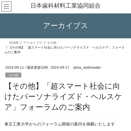
コ
ナ
日本歯科材料工業協同組合
ン
ビ
テ
ゲ
ン
ー
アーカイブス
ツ
シ
へ
ョ
ス
ン
HOME
アーカイブス
その他
キ
に
【その他】「超スマート社会に向けたパーソナライズド・ヘルスケア」フォーラ
ッ
移
ムのご案内
プ
動
2024-09-11
/ 最終更新日時 :
2024-09-17
jdma_webmaster
その他
【その他】「超スマート社会に向
けたパーソナライズド・ヘルスケ
ア」フォーラムのご案内
東京工業大学からのフォーラム開催の案内を掲載いたします