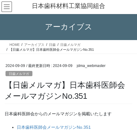
コ
ナ
日本歯科材料工業協同組合
ン
ビ
テ
ゲ
ン
ー
アーカイブス
ツ
シ
へ
ョ
ス
ン
HOME
アーカイブス
日歯
日歯メルマガ
キ
に
【日歯メルマガ】日本歯科医師会メールマガジンNo.351
ッ
移
プ
動
2024-09-09
/ 最終更新日時 :
2024-09-09
jdma_webmaster
日歯メルマガ
【日歯メルマガ】日本歯科医師会
メールマガジンNo.351
日本歯科医師会からのメールマガジンを掲載いたします
日本歯科医師会メールマガジンNo.351