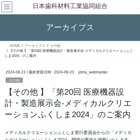
コ
ナ
日本歯科材料工業協同組合
ン
ビ
テ
ゲ
ン
ー
アーカイブス
ツ
シ
へ
ョ
ス
ン
HOME
アーカイブス
その他
キ
に
【その他 】「第20回 医療機器設計・製造展示会-メディカルクリエーションふく
ッ
移
しま2024」のご案内
プ
動
2024-08-23
/ 最終更新日時 :
2024-08-23
jdma_webmaster
その他
【その他 】「第20回 医療機器設
計・製造展示会-メディカルクリエ
ーションふくしま2024」のご案内
メディカルクリエーションふくしま実行委員会からの「メディカ
ルクリエーションふくしま2024」開催の案内を掲載いたします