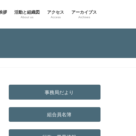
挨拶
活動と組織図
アクセス
アーカイブス
g
About us
Access
Archives
事務局だより
組合員名簿