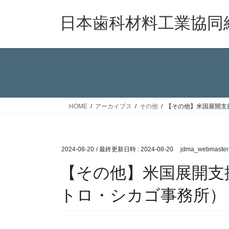
コ
ナ
ン
ビ
日本歯科材料工業協同
テ
ゲ
ン
ー
ツ
シ
へ
ョ
ス
ン
キ
に
ッ
移
HOME
アーカイブス
その他
【その他】米国展開支
プ
動
2024-08-20
/ 最終更新日時 :
2024-08-20
jdma_webmaster
【その他】米国展開支
トロ・シカゴ事務所）