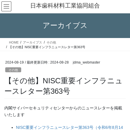
コ
ナ
日本歯科材料工業協同組合
ン
ビ
テ
ゲ
ン
ー
アーカイブス
ツ
シ
へ
ョ
ス
ン
HOME
アーカイブス
その他
キ
に
【その他】NISC重要インフラニュースレター第363号
ッ
移
プ
動
2024-08-19
/ 最終更新日時 :
2024-08-28
jdma_webmaster
その他
【その他】NISC重要インフラニュ
ースレター第363号
内閣サイバーセキュリティセンターからのニュースレターを掲載
いたします
NISC重要インフラニュースレター第363号（令和6年8月14