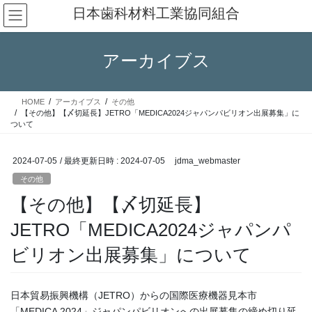
コ
ナ
日本歯科材料工業協同組合
ン
ビ
テ
ゲ
ン
ー
アーカイブス
ツ
シ
へ
ョ
ス
ン
HOME
アーカイブス
その他
キ
に
【その他】【〆切延長】JETRO「MEDICA2024ジャパンパビリオン出展募集」に
ッ
移
ついて
プ
動
2024-07-05
/ 最終更新日時 :
2024-07-05
jdma_webmaster
その他
【その他】【〆切延長】
JETRO「MEDICA2024ジャパンパ
ビリオン出展募集」について
日本貿易振興機構（JETRO）からの国際医療機器見本市
「MEDICA 2024」ジャパンパビリオンへの出展募集の締め切り延