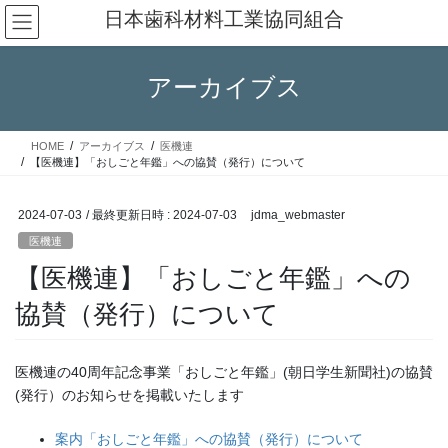
コ
ナ
日本歯科材料工業協同組合
ン
ビ
テ
ゲ
ン
ー
アーカイブス
ツ
シ
へ
ョ
ス
ン
HOME
アーカイブス
医機連
キ
に
【医機連】「おしごと年鑑」への協賛（発行）について
ッ
移
プ
動
2024-07-03
/ 最終更新日時 :
2024-07-03
jdma_webmaster
医機連
【医機連】「おしごと年鑑」への
協賛（発行）について
医機連の40周年記念事業「おしごと年鑑」(朝日学生新聞社)の協賛
(発行）のお知らせを掲載いたします
案内「おしごと年鑑」への協賛（発行）について