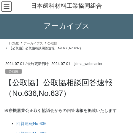
コ
ナ
日本歯科材料工業協同組合
ン
ビ
テ
ゲ
ン
ー
アーカイブス
ツ
シ
へ
ョ
ス
ン
HOME
アーカイブス
公取協
キ
に
【公取協】公取協相談回答速報（No.636,No.637）
ッ
移
プ
動
2024-07-01
/ 最終更新日時 :
2024-07-01
jdma_webmaster
公取協
【公取協】公取協相談回答速報
（No.636,No.637）
医療機器業公正取引協議会からの回答速報を掲載いたします
回答速報No.636