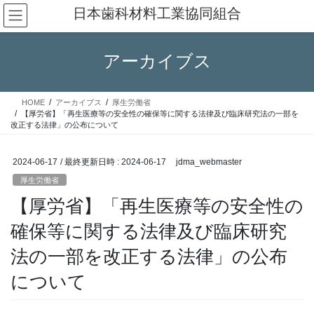
コ
ナ
日本歯科材料工業協同組合
ン
ビ
テ
ゲ
ン
ー
アーカイブス
ツ
シ
へ
ョ
ス
ン
HOME
アーカイブス
厚生労働省
キ
に
【厚労省】「再生医療等の安全性の確保等に関する法律及び臨床研究法の一部を
ッ
移
改正する法律」の公布について
プ
動
2024-06-17
/ 最終更新日時 :
2024-06-17
jdma_webmaster
厚生労働省
【厚労省】「再生医療等の安全性の
確保等に関する法律及び臨床研究
法の一部を改正する法律」の公布
について