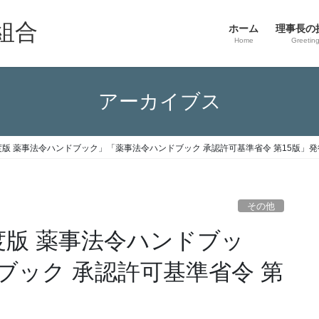
組合
ホーム
理事長の
Home
Greetin
アーカイブス
版 薬事法令ハンドブック」「薬事法令ハンドブック 承認許可基準省令 第15版」
その他
度版 薬事法令ハンドブッ
ブック 承認許可基準省令 第