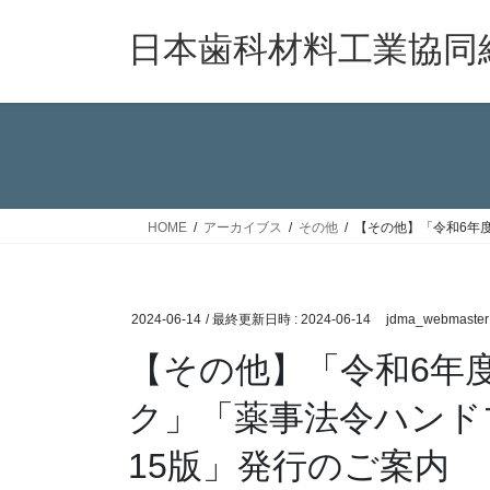
コ
ナ
ン
ビ
日本歯科材料工業協同
テ
ゲ
ン
ー
ツ
シ
へ
ョ
ス
ン
キ
に
ッ
移
HOME
アーカイブス
その他
【その他】「令和6年度
プ
動
2024-06-14
/ 最終更新日時 :
2024-06-14
jdma_webmaster
【その他】「令和6年
ク」「薬事法令ハンド
15版」発行のご案内