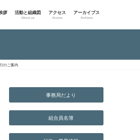
挨拶
活動と組織図
アクセス
アーカイブス
g
About us
Access
Archives
発行のご案内
事務局だより
組合員名簿