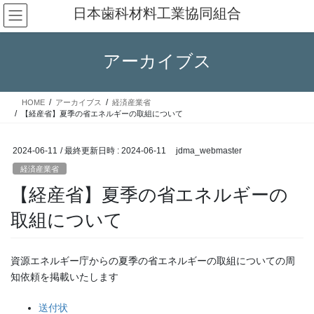
コ
ナ
日本歯科材料工業協同組合
ン
ビ
テ
ゲ
ン
ー
アーカイブス
ツ
シ
へ
ョ
ス
ン
HOME
アーカイブス
経済産業省
キ
に
【経産省】夏季の省エネルギーの取組について
ッ
移
プ
動
2024-06-11
/ 最終更新日時 :
2024-06-11
jdma_webmaster
経済産業省
【経産省】夏季の省エネルギーの
取組について
資源エネルギー庁からの夏季の省エネルギーの取組についての周
知依頼を掲載いたします
送付状