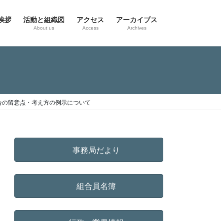
挨拶
活動と組織図
アクセス
アーカイブス
g
About us
Access
Archives
合の留意点・考え方の例示について
事務局だより
組合員名簿