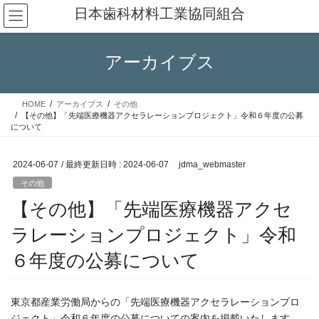
コ
ナ
日本歯科材料工業協同組合
ン
ビ
テ
ゲ
ン
ー
アーカイブス
ツ
シ
へ
ョ
ス
ン
HOME
アーカイブス
その他
キ
に
【その他】「先端医療機器アクセラレーションプロジェクト」令和６年度の公募
ッ
移
について
プ
動
2024-06-07
/ 最終更新日時 :
2024-06-07
jdma_webmaster
その他
【その他】「先端医療機器アクセ
ラレーションプロジェクト」令和
６年度の公募について
東京都産業労働局からの「先端医療機器アクセラレーションプロ
ジェクト」令和６年度の公募についての案内を掲載いたします