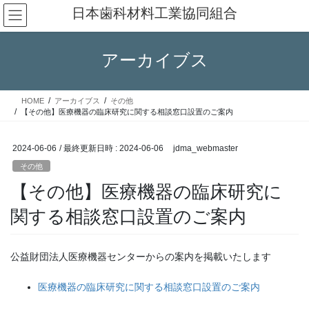
コ
ナ
日本歯科材料工業協同組合
ン
ビ
テ
ゲ
ン
ー
アーカイブス
ツ
シ
へ
ョ
ス
ン
HOME
アーカイブス
その他
キ
に
【その他】医療機器の臨床研究に関する相談窓口設置のご案内
ッ
移
プ
動
2024-06-06
/ 最終更新日時 :
2024-06-06
jdma_webmaster
その他
【その他】医療機器の臨床研究に
関する相談窓口設置のご案内
公益財団法人医療機器センターからの案内を掲載いたします
医療機器の臨床研究に関する相談窓口設置のご案内