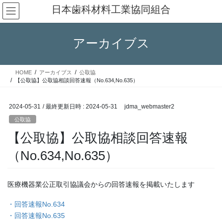
コ
ナ
日本歯科材料工業協同組合
ン
ビ
テ
ゲ
ン
ー
アーカイブス
ツ
シ
へ
ョ
ス
ン
HOME
アーカイブス
公取協
キ
に
【公取協】公取協相談回答速報（No.634,No.635）
ッ
移
プ
動
2024-05-31
/ 最終更新日時 :
2024-05-31
jdma_webmaster2
公取協
【公取協】公取協相談回答速報
（No.634,No.635）
医療機器業公正取引協議会からの回答速報を掲載いたします
・回答速報No.634
・回答速報No.635