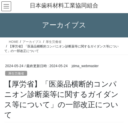
コ
ナ
日本歯科材料工業協同組合
ン
ビ
テ
ゲ
ン
ー
アーカイブス
ツ
シ
へ
ョ
ス
ン
HOME
アーカイブス
厚生労働省
キ
に
【厚労省】「医薬品横断的コンパニオン診断薬等に関するガイダンス等につい
ッ
移
て」の一部改正について
プ
動
2024-05-24
/ 最終更新日時 :
2024-05-24
jdma_webmaster
厚生労働省
【厚労省】「医薬品横断的コンパ
ニオン診断薬等に関するガイダン
ス等について」の一部改正につい
て