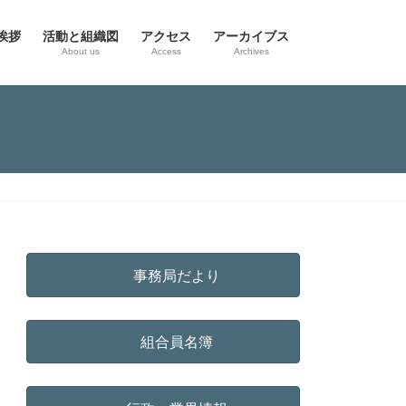
挨拶
活動と組織図
アクセス
アーカイブス
g
About us
Access
Archives
事務局だより
組合員名簿