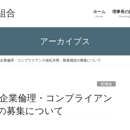
組合
ホーム
理事長の
Home
Greetin
アーカイブス
度「企業倫理・コンプライアンス強化月間」推進標語の募集について
医機連
「企業倫理・コンプライアン
の募集について