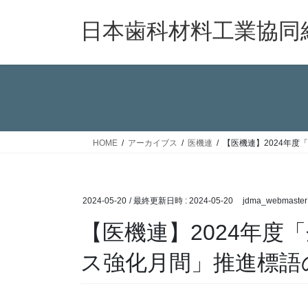
コ
ナ
ン
ビ
日本歯科材料工業協同
テ
ゲ
ン
ー
ツ
シ
へ
ョ
ス
ン
キ
に
ッ
移
HOME
アーカイブス
医機連
【医機連】2024年
プ
動
2024-05-20
/ 最終更新日時 :
2024-05-20
jdma_webmaster
【医機連】2024年度
ス強化月間」推進標語