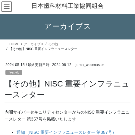
コ
ナ
日本歯科材料工業協同組合
ン
ビ
テ
ゲ
ン
ー
アーカイブス
ツ
シ
へ
ョ
ス
ン
HOME
アーカイブス
その他
キ
に
【その他】NISC 重要インフラニュースレター
ッ
移
プ
動
2024-05-15
/ 最終更新日時 :
2024-06-12
jdma_webmaster
その他
【その他】NISC 重要インフラニュ
ースレター
内閣サイバーセキュリティセンターからのNISC 重要インフラニュ
ースレター 第357号を掲載いたします
通知（NISC 重要インフラニュースレター 第357号）