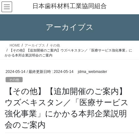
コ
ナ
日本歯科材料工業協同組合
ン
ビ
テ
ゲ
ン
ー
アーカイブス
ツ
シ
へ
ョ
ス
ン
HOME
アーカイブス
その他
キ
に
【その他】【追加開催のご案内】ウズベキスタン／「医療サービス強化事業」に
ッ
移
かかる本邦企業説明会のご案内
プ
動
2024-05-14
/ 最終更新日時 :
2024-05-14
jdma_webmaster
その他
【その他】【追加開催のご案内】
ウズベキスタン／「医療サービス
強化事業」にかかる本邦企業説明
会のご案内