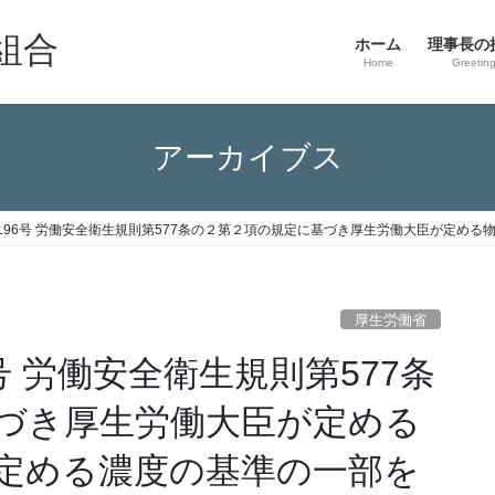
組合
ホーム
理事長の
Home
Greetin
アーカイブス
196号 労働安全衛生規則第577条の２第２項の規定に基づき厚生労働大臣が定め
厚生労働省
号 労働安全衛生規則第577条
づき厚生労働大臣が定める
定める濃度の基準の一部を