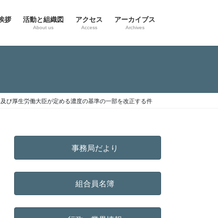
挨拶
活動と組織図
アクセス
アーカイブス
g
About us
Access
Archives
る物及び厚生労働大臣が定める濃度の基準の一部を改正する件
事務局だより
組合員名簿