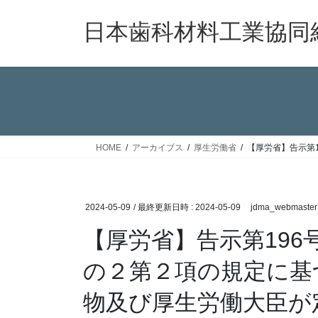
コ
ナ
ン
ビ
日本歯科材料工業協同
テ
ゲ
ン
ー
ツ
シ
へ
ョ
ス
ン
キ
に
ッ
移
HOME
アーカイブス
厚生労働省
【厚労省】告示第
プ
動
2024-05-09
/ 最終更新日時 :
2024-05-09
jdma_webmaster
【厚労省】告示第196
の２第２項の規定に基
物及び厚生労働大臣が