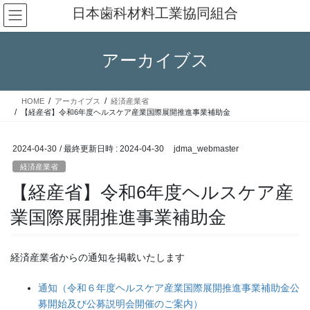
コ
ナ
日本歯科材料工業協同組合
ン
ビ
テ
ゲ
ン
ー
アーカイブス
ツ
シ
へ
ョ
ス
ン
HOME
アーカイブス
経済産業省
キ
に
【経産省】令和6年度ヘルスケア産業国際展開推進事業補助金
ッ
移
プ
動
2024-04-30
/ 最終更新日時 :
2024-04-30
jdma_webmaster
経済産業省
【経産省】令和6年度ヘルスケア産
業国際展開推進事業補助金
経済産業省からの通知を掲載いたします
通知（令和６年度ヘルスケア産業国際展開推進事業補助金公
募開始及び公募説明会開催のご案内）