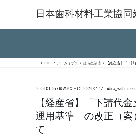
コ
ナ
ン
ビ
日本歯科材料工業協同
テ
ゲ
ン
ー
ツ
シ
へ
ョ
ス
ン
キ
に
ッ
移
HOME
アーカイブス
経済産業省
【経産省】「下請
プ
動
2024-04-05
/ 最終更新日時 :
2024-04-17
jdma_webmaster
【経産省】「下請代金
運用基準」の改正（案
て