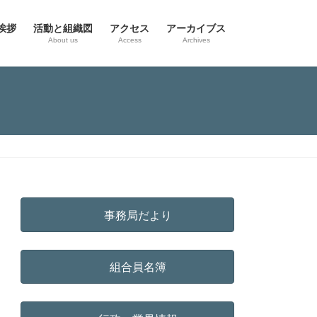
挨拶
活動と組織図
アクセス
アーカイブス
g
About us
Access
Archives
事務局だより
組合員名簿