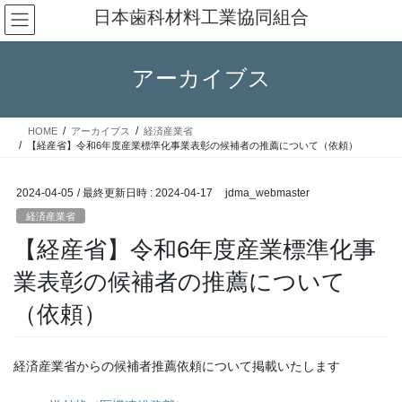
コ
ナ
日本歯科材料工業協同組合
ン
ビ
テ
ゲ
ン
ー
アーカイブス
ツ
シ
へ
ョ
ス
ン
HOME
アーカイブス
経済産業省
キ
に
【経産省】令和6年度産業標準化事業表彰の候補者の推薦について（依頼）
ッ
移
プ
動
2024-04-05
/ 最終更新日時 :
2024-04-17
jdma_webmaster
経済産業省
【経産省】令和6年度産業標準化事
業表彰の候補者の推薦について
（依頼）
経済産業省からの候補者推薦依頼について掲載いたします