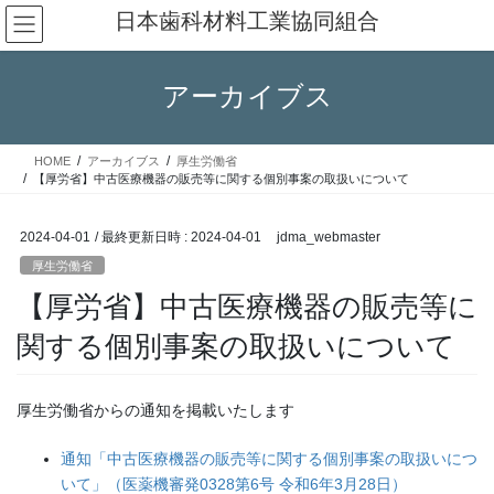
コ
ナ
日本歯科材料工業協同組合
ン
ビ
テ
ゲ
ン
ー
アーカイブス
ツ
シ
へ
ョ
ス
ン
HOME
アーカイブス
厚生労働省
キ
に
【厚労省】中古医療機器の販売等に関する個別事案の取扱いについて
ッ
移
プ
動
2024-04-01
/ 最終更新日時 :
2024-04-01
jdma_webmaster
厚生労働省
【厚労省】中古医療機器の販売等に
関する個別事案の取扱いについて
厚生労働省からの通知を掲載いたします
通知「中古医療機器の販売等に関する個別事案の取扱いにつ
いて」（医薬機審発0328第6号 令和6年3月28日）