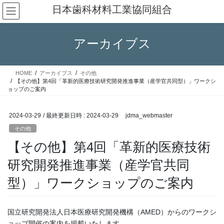
コ
ナ
日本歯科材料工業協同組合
ン
ビ
テ
ゲ
ン
ー
アーカイブス
ツ
シ
へ
ョ
ス
ン
HOME
アーカイブス
その他
キ
に
【その他】第4回「革新的医療技術研究開発推進事業（産学官共同型）」ワークシ
ッ
移
ョップのご案内
プ
動
2024-03-29
/ 最終更新日時 :
2024-03-29
jdma_webmaster
その他
【その他】第4回「革新的医療技術
研究開発推進事業（産学官共同
型）」ワークショップのご案内
国立研究開発法人日本医療研究開発機構（AMED）からのワークシ
ョップ開催の案内を掲載いたします