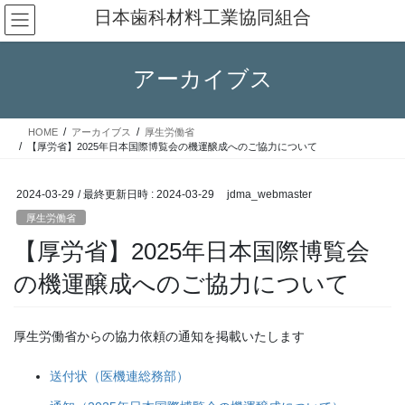
コ
ナ
日本歯科材料工業協同組合
ン
ビ
テ
ゲ
ン
ー
アーカイブス
ツ
シ
へ
ョ
ス
ン
HOME
アーカイブス
厚生労働省
キ
に
【厚労省】2025年日本国際博覧会の機運醸成へのご協力について
ッ
移
プ
動
2024-03-29
/ 最終更新日時 :
2024-03-29
jdma_webmaster
厚生労働省
【厚労省】2025年日本国際博覧会
の機運醸成へのご協力について
厚生労働省からの協力依頼の通知を掲載いたします
送付状（医機連総務部）